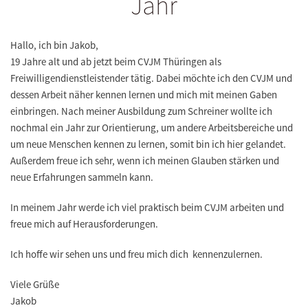
Jahr
Hallo
,
ich bin
Jakob
,
19 Jahre alt und ab jetzt beim
CVJM Th
ü
ringen
als
Freiwilligendienstleistender t
ä
tig. Dabei m
ö
chte ich den CVJM und
dessen Arbeit n
ä
her kennen lernen und mich mit meinen Gaben
einbringen. Nach meiner Ausbildung zum Schreiner wollte ich
nochmal ein Jahr zur Orientierung, um andere Arbeitsbereiche und
um neue Menschen kennen zu lernen, somit bin ich hier gelandet.
Au
ß
erdem freue ich sehr, wenn ich meinen Glauben st
ä
rken und
neue Erfahrungen sammeln kann.
In meinem Jahr werde ich viel praktisch beim CVJM arbeiten und
freue mich auf Herausforderungen.
Ich hoffe wir sehen uns und freu mich dich kennenzulernen.
Viele Grüße
Jakob