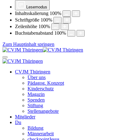
Lesemodus
Inhaltsskalierung
100
%
Schriftgröße
100
%
Zeilenhöhe
100
%
Buchstabenabstand
100
%
Zum Hauptinhalt springen
CVJM Thüringen
Über uns
Pädagog. Konzept
Kinderschutz
Magazin
Spenden
Stiftung
Stellenangebote
Mitglieder
Du
Bildung
Männerarbeit
checkpointJesus