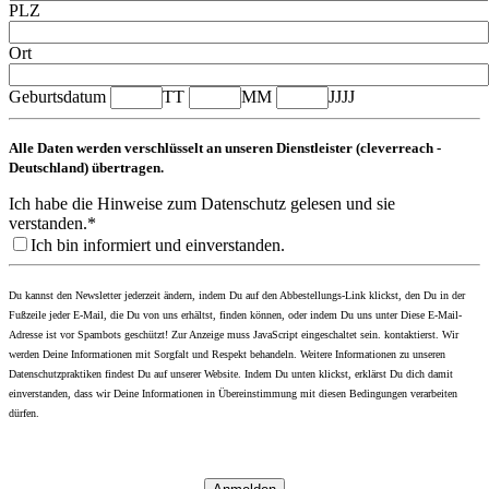
PLZ
Ort
Geburtsdatum
TT
MM
JJJJ
Alle Daten werden verschlüsselt an unseren Dienstleister (cleverreach -
Deutschland) übertragen.
Ich habe die Hinweise zum Datenschutz gelesen und sie
verstanden.*
Ich bin informiert und einverstanden.
Du kannst den Newsletter jederzeit ändern, indem Du auf den Abbestellungs-Link klickst, den Du in der
Fußzeile jeder E-Mail, die Du von uns erhältst, finden können, oder indem Du uns unter
Diese E-Mail-
Adresse ist vor Spambots geschützt! Zur Anzeige muss JavaScript eingeschaltet sein.
kontaktierst. Wir
werden Deine Informationen mit Sorgfalt und Respekt behandeln. Weitere Informationen zu unseren
Datenschutzpraktiken findest Du auf unserer Website. Indem Du unten klickst, erklärst Du dich damit
einverstanden, dass wir Deine Informationen in Übereinstimmung mit diesen Bedingungen verarbeiten
dürfen.