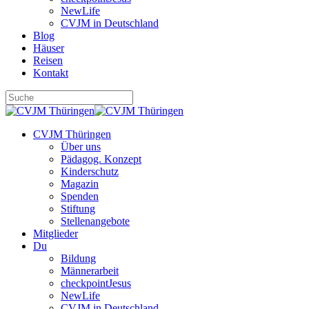
NewLife
CVJM in Deutschland
Blog
Häuser
Reisen
Kontakt
CVJM Thüringen
Über uns
Pädagog. Konzept
Kinderschutz
Magazin
Spenden
Stiftung
Stellenangebote
Mitglieder
Du
Bildung
Männerarbeit
checkpointJesus
NewLife
CVJM in Deutschland