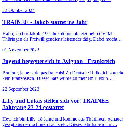
22 Oktober 2024
TRAINEE - Jakob startet ins Jahr
Hallo, ich bin Jakob, 19 Jahre alt und ab jetzt beim CVJM
Thüringen als Freiwilligendienstleistender tätig. Dabei möcht…
01 November 2023
Jugend begegnet sich in Avignon - Frankreich
Bonjour, je ne parle pas francais! Zu Deutsch: Hallo, ich spreche
kein Französisch! Dieser Satz wurde zu meinem Lieblin…
22 September 2023
Lilly und Lukas stellen sich vor! TRAINEE_
Jahrgang 23-24 gestartet
Hey, ich bin Lilly, 18 Jahre und komme aus Thüringen, genauer
gesagt aus dem schönen Eichsfeld. Dieses Jahr habe ich m…