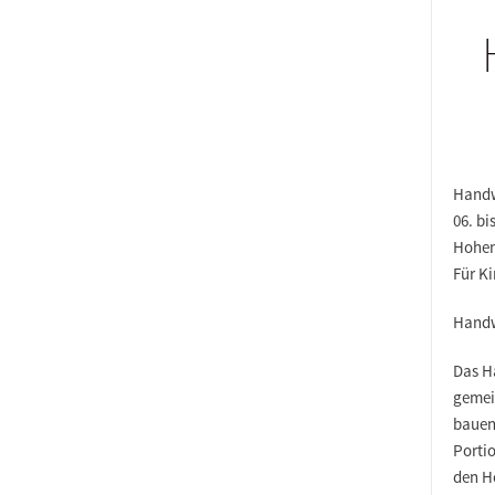
Handw
06. bi
Hohen
Für Ki
Handw
Das H
gemei
bauen
Porti
den H