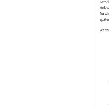
Gemei
Holzw
Du wir
späte
Weite