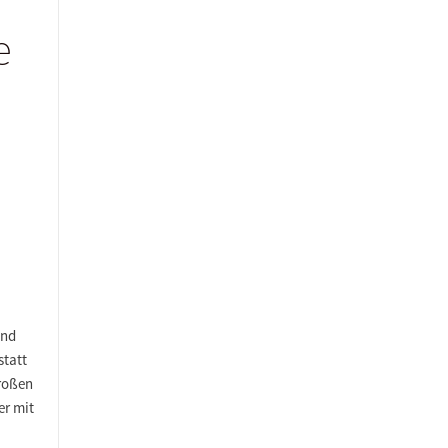
e
und
statt
großen
er mit