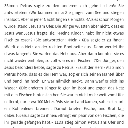
3Simon Petrus sagte zu den anderen: »Ich gehe fischen!« Sie
antworteten: »Wir kommen mit.« Sie gingen zum See und stiegen
ins Boot. Aber in jener Nacht fingen sie nichts. 4Als es schon Morgen
wurde, stand Jesus am Ufer. Die Jünger wussten aber nicht, dass es
Jesus war.5Jesus fragte sie: »Meine Kinder, habt ihr nicht etwas
Fisch zu essen? «Sie antworteten: »Nein!« 6Da sagte er zu ihnen:
»Werft das Netz an der rechten Bootsseite aus. Dann werdet ihr
etwas fangen!« Sie warfen das Netz aus. Aber dann konnten sie es
nicht wieder einholen, so voll war es mit Fischen. 7Der Jünger, den
Jesus besonders liebte, sagte zu Petrus: »Es ist der Herr!« Als Simon
Petrus hörte, dass es der Herr war, zog er sich seinen Mantel über
und band ihn hoch. Er war nämlich nackt. Dann warf er sich ins
Wasser. 8Die anderen Jünger folgten im Boot und zogen das Netz
mit den Fischen hinter sich her. Sie waren nicht mehr weit vom Ufer
entfernt, nur etwa 100 Meter. 9Als sie an Land kamen, sahen sie dort
ein Kohlenfeuer brennen. Darauf brieten Fische, und Brot lag
dabei.10Jesus sagte zu ihnen: »Bringt ein paar von den Fischen, die
ihr gerade gefangen habt.« 11Da stieg Simon Petrus ans Ufer und