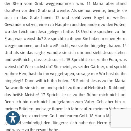
der Stein vom Grab weggenommen war. 11 Maria aber stand
draußen vor dem Grab und weinte. Als sie nun weinte, beugte sie
sich in das Grab hinein 12 und sieht zwei Engel in weißen
Gewändern sitzen, einen zu Häupten und den andern zu den Füßen,
wo der Leichnam Jesu gelegen hatte. 13 Und die sprachen zu ihr:
Frau, was weinst du? Sie spricht zu ihnen: Sie haben meinen Herrn
weggenommen, und ich weiß nicht, wo sie ihn hingelegt haben. 14
Und als sie das sagte, wandte sie sich um und sieht Jesus stehen
und weiß nicht, dass es Jesus ist. 15 Spricht Jesus zu ihr: Frau, was
weinst du? Wen suchst du? Sie meint, es sei der Gärtner, und spricht
zu ihm: Herr, hast du ihn weggetragen, so sage mir: Wo hast du ihn
hingelegt? Dann will ich ihn holen. 15 Spricht Jesus zu ihr: Maria!
Da wandte sie sich um und spricht zu ihm auf Hebräisch: Rabbuni!,
das heißt: Meister! 17 Spricht Jesus zu ihr: Rühre mich nicht an!
Denn ich bin noch nicht aufgefahren zum Vater. Geh aber hin zu
meinen Brüdern und sage ihnen: Ich fahre auf zu meinem Vater und
eurem Vater, zu meinem Gott und eurem Gott. 18 Maria Magdalena
geht und verkündigt den Jüngern: »Ich habe den Herrn gesehen«,
und was er zu ihr gesagt habe.