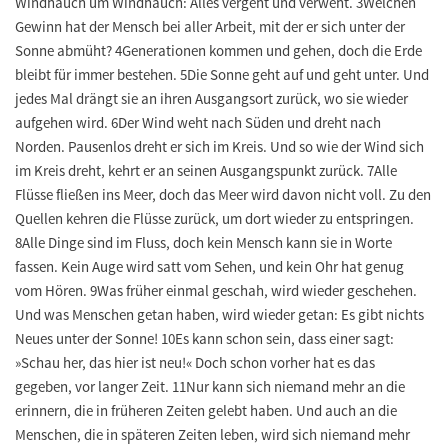
Windhauch um Windhauch: Alles vergeht und verweht. 3Welchen
Gewinn hat der Mensch bei aller Arbeit, mit der er sich unter der
Sonne abmüht? 4Generationen kommen und gehen, doch die Erde
bleibt für immer bestehen. 5Die Sonne geht auf und geht unter. Und
jedes Mal drängt sie an ihren Ausgangsort zurück, wo sie wieder
aufgehen wird. 6Der Wind weht nach Süden und dreht nach
Norden. Pausenlos dreht er sich im Kreis. Und so wie der Wind sich
im Kreis dreht, kehrt er an seinen Ausgangspunkt zurück. 7Alle
Flüsse fließen ins Meer, doch das Meer wird davon nicht voll. Zu den
Quellen kehren die Flüsse zurück, um dort wieder zu entspringen.
8Alle Dinge sind im Fluss, doch kein Mensch kann sie in Worte
fassen. Kein Auge wird satt vom Sehen, und kein Ohr hat genug
vom Hören. 9Was früher einmal geschah, wird wieder geschehen.
Und was Menschen getan haben, wird wieder getan: Es gibt nichts
Neues unter der Sonne! 10Es kann schon sein, dass einer sagt:
»Schau her, das hier ist neu!« Doch schon vorher hat es das
gegeben, vor langer Zeit. 11Nur kann sich niemand mehr an die
erinnern, die in früheren Zeiten gelebt haben. Und auch an die
Menschen, die in späteren Zeiten leben, wird sich niemand mehr