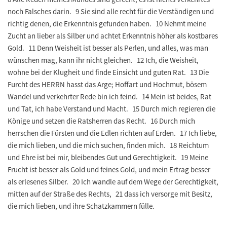
noch Falsches darin. 9 Sie sind alle recht für die Verständigen und
richtig denen, die Erkenntnis gefunden haben. 10 Nehmt meine
Zucht an lieber als Silber und achtet Erkenntnis höher als kostbares
Gold. 11 Denn Weisheit ist besser als Perlen, und alles, was man
wünschen mag, kann ihr nicht gleichen. 12 Ich, die Weisheit,
wohne bei der Klugheit und finde Einsicht und guten Rat. 13 Die
Furcht des HERRN hasst das Arge; Hoffart und Hochmut, bösem
Wandel und verkehrter Rede bin ich feind. 14 Mein ist beides, Rat
und Tat, ich habe Verstand und Macht. 15 Durch mich regieren die
Könige und setzen die Ratsherren das Recht. 16 Durch mich
herrschen die Fürsten und die Edlen richten auf Erden. 17 Ich liebe,
die mich lieben, und die mich suchen, finden mich. 18 Reichtum
und Ehre ist bei mir, bleibendes Gut und Gerechtigkeit. 19 Meine
Frucht ist besser als Gold und feines Gold, und mein Ertrag besser
als erlesenes Silber. 20 Ich wandle auf dem Wege der Gerechtigkeit,
mitten auf der Straße des Rechts, 21 dass ich versorge mit Besitz,
die mich lieben, und ihre Schatzkammern fülle.