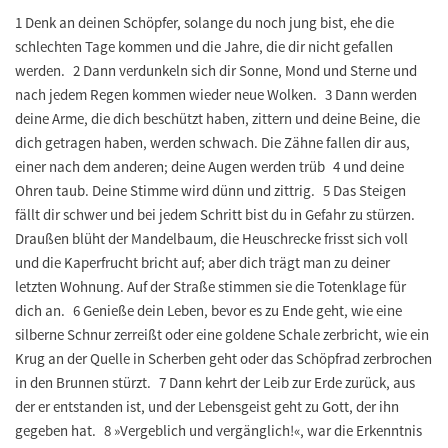
1 Denk an deinen Schöpfer, solange du noch jung bist, ehe die
schlechten Tage kommen und die Jahre, die dir nicht gefallen
werden. 2 Dann verdunkeln sich dir Sonne, Mond und Sterne und
nach jedem Regen kommen wieder neue Wolken. 3 Dann werden
deine Arme, die dich beschützt haben, zittern und deine Beine, die
dich getragen haben, werden schwach. Die Zähne fallen dir aus,
einer nach dem anderen; deine Augen werden trüb 4 und deine
Ohren taub. Deine Stimme wird dünn und zittrig. 5 Das Steigen
fällt dir schwer und bei jedem Schritt bist du in Gefahr zu stürzen.
Draußen blüht der Mandelbaum, die Heuschrecke frisst sich voll
und die Kaperfrucht bricht auf; aber dich trägt man zu deiner
letzten Wohnung. Auf der Straße stimmen sie die Totenklage für
dich an. 6 Genieße dein Leben, bevor es zu Ende geht, wie eine
silberne Schnur zerreißt oder eine goldene Schale zerbricht, wie ein
Krug an der Quelle in Scherben geht oder das Schöpfrad zerbrochen
in den Brunnen stürzt. 7 Dann kehrt der Leib zur Erde zurück, aus
der er entstanden ist, und der Lebensgeist geht zu Gott, der ihn
gegeben hat. 8 »Vergeblich und vergänglich!«, war die Erkenntnis