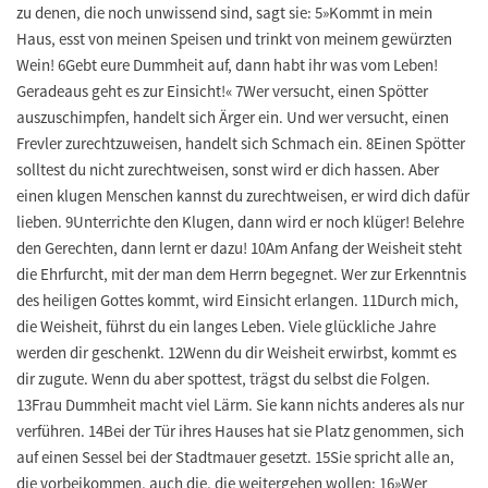
zu denen, die noch unwissend sind, sagt sie: 5»Kommt in mein
Haus, esst von meinen Speisen und trinkt von meinem gewürzten
Wein! 6Gebt eure Dummheit auf, dann habt ihr was vom Leben!
Geradeaus geht es zur Einsicht!« 7Wer versucht, einen Spötter
auszuschimpfen, handelt sich Ärger ein. Und wer versucht, einen
Frevler zurechtzuweisen, handelt sich Schmach ein. 8Einen Spötter
solltest du nicht zurechtweisen, sonst wird er dich hassen. Aber
einen klugen Menschen kannst du zurechtweisen, er wird dich dafür
lieben. 9Unterrichte den Klugen, dann wird er noch klüger! Belehre
den Gerechten, dann lernt er dazu! 10Am Anfang der Weisheit steht
die Ehrfurcht, mit der man dem Herrn begegnet. Wer zur Erkenntnis
des heiligen Gottes kommt, wird Einsicht erlangen. 11Durch mich,
die Weisheit, führst du ein langes Leben. Viele glückliche Jahre
werden dir geschenkt. 12Wenn du dir Weisheit erwirbst, kommt es
dir zugute. Wenn du aber spottest, trägst du selbst die Folgen.
13Frau Dummheit macht viel Lärm. Sie kann nichts anderes als nur
verführen. 14Bei der Tür ihres Hauses hat sie Platz genommen, sich
auf einen Sessel bei der Stadtmauer gesetzt. 15Sie spricht alle an,
die vorbeikommen, auch die, die weitergehen wollen: 16»Wer