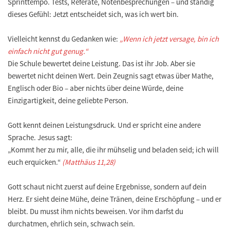
Sprinttempo. Tests, Referate, Notenbesprechungen – und ständig
dieses Gefühl: Jetzt entscheidet sich, was ich wert bin.
Vielleicht kennst du Gedanken wie:
„Wenn ich jetzt versage, bin ich
einfach nicht gut genug.“
Die Schule bewertet deine Leistung. Das ist ihr Job. Aber sie
bewertet nicht deinen Wert. Dein Zeugnis sagt etwas über Mathe,
Englisch oder Bio – aber nichts über deine Würde, deine
Einzigartigkeit, deine geliebte Person.
Gott kennt deinen Leistungsdruck. Und er spricht eine andere
Sprache. Jesus sagt:
„Kommt her zu mir, alle, die ihr mühselig und beladen seid; ich will
euch erquicken.“
(Matthäus 11,28)
Gott schaut nicht zuerst auf deine Ergebnisse, sondern auf dein
Herz. Er sieht deine Mühe, deine Tränen, deine Erschöpfung – und er
bleibt. Du musst ihm nichts beweisen. Vor ihm darfst du
durchatmen, ehrlich sein, schwach sein.