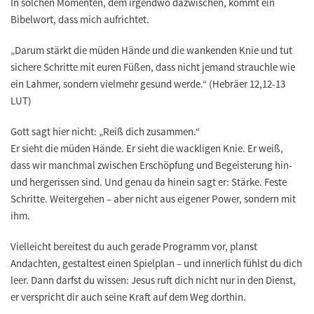
In solchen Momenten, dem irgendwo dazwischen, kommt ein
Bibelwort, dass mich aufrichtet.
„Darum stärkt die müden Hände und die wankenden Knie und tut
sichere Schritte mit euren Füßen, dass nicht jemand strauchle wie
ein Lahmer, sondern vielmehr gesund werde.“
(Hebräer 12,12-13
LUT)
Gott sagt hier nicht: „Reiß dich zusammen.“
Er sieht die müden Hände. Er sieht die wackligen Knie. Er weiß,
dass wir manchmal zwischen Erschöpfung und Begeisterung hin-
und hergerissen sind. Und genau da hinein sagt er: Stärke. Feste
Schritte. Weitergehen – aber nicht aus eigener Power, sondern mit
ihm.
Vielleicht bereitest du auch gerade Programm vor, planst
Andachten, gestaltest einen Spielplan – und innerlich fühlst du dich
leer. Dann darfst du wissen: Jesus ruft dich nicht nur in den Dienst,
er verspricht dir auch seine Kraft auf dem Weg dorthin.