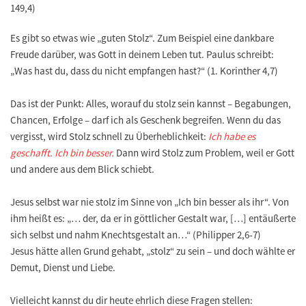
149,4)
Es gibt so etwas wie „guten Stolz“. Zum Beispiel eine dankbare
Freude darüber, was Gott in deinem Leben tut. Paulus schreibt:
„Was hast du, dass du nicht empfangen hast?“ (1. Korinther 4,7)
Das ist der Punkt: Alles, worauf du stolz sein kannst – Begabungen,
Chancen, Erfolge – darf ich als Geschenk begreifen. Wenn du das
vergisst, wird Stolz schnell zu Überheblichkeit:
Ich habe es
geschafft. Ich bin besser.
Dann wird Stolz zum Problem, weil er Gott
und andere aus dem Blick schiebt.
Jesus selbst war nie stolz im Sinne von „Ich bin besser als ihr“. Von
ihm heißt es: „… der, da er in göttlicher Gestalt war, […] entäußerte
sich selbst und nahm Knechtsgestalt an…“ (Philipper 2,6-7)
Jesus hätte allen Grund gehabt, „stolz“ zu sein – und doch wählte er
Demut, Dienst und Liebe.
Vielleicht kannst du dir heute ehrlich diese Fragen stellen: