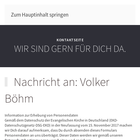
Zum Hauptinhalt springen
KONTAKTSEITE
WIR SIND GERN FÜR DICH DA.
Nachricht an: Volker
Böhm
Information zur Erhebung von Personendaten
Gemäß dem Datenschutz der Evangelischen Kirche in Deutschland (EKD-
Datenschutzgesetz-DSG-EKD) in der Neufassung vom 15. November 2017 machen
wir Dich darauf aufmerksam, dass Du durch absenden dieses Formulars
Personendaten an uns überträgst. Dieser Daten werden wir gemäß unseren