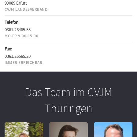
99089 Erfurt
CVJM LANDESVERBAND
Telefon:
0361.26465.55
MO-FR 9:00-15:00
Fax:
0361.26565.20
IMMER ERREICHBAR
Das Team im CVJM
Thüringen