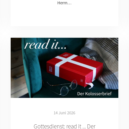
Herrn…
14 Juni 2026
Gottesdienst: read it ... Der