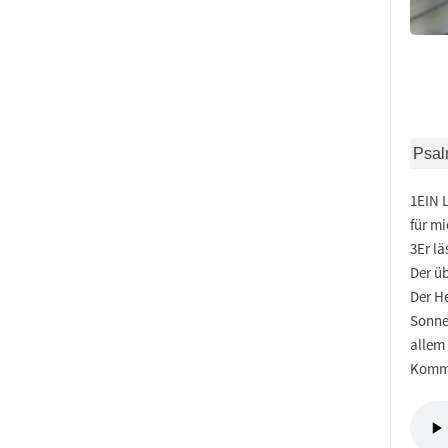
Psal
1EIN 
für m
3Er lä
Der üb
Der He
Sonne 
allem
Komme