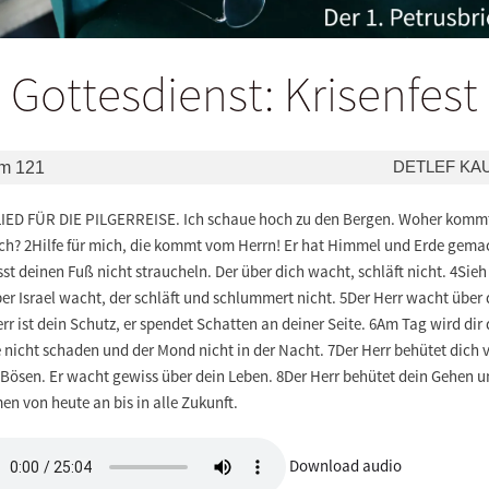
Gottesdienst: Krisenfest
DETLEF KA
m 121
LIED FÜR DIE PILGERREISE. Ich schaue hoch zu den Bergen. Woher kommt
ich? 2Hilfe für mich, die kommt vom Herrn! Er hat Himmel und Erde gema
sst deinen Fuß nicht straucheln. Der über dich wacht, schläft nicht. 4Sieh
er Israel wacht, der schläft und schlummert nicht. 5Der Herr wacht über 
rr ist dein Schutz, er spendet Schatten an deiner Seite. 6Am Tag wird dir 
nicht schaden und der Mond nicht in der Nacht. 7Der Herr behütet dich 
 Bösen. Er wacht gewiss über dein Leben. 8Der Herr behütet dein Gehen 
n von heute an bis in alle Zukunft.
Download audio