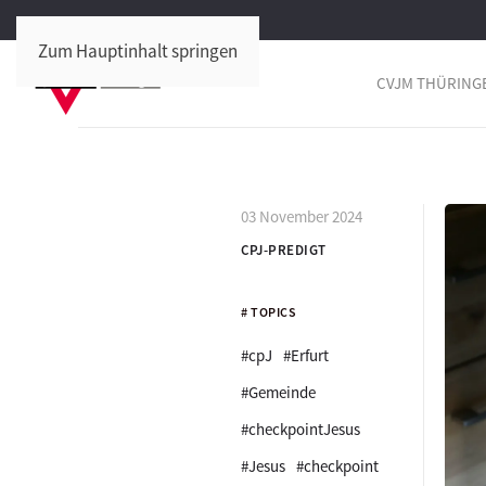
Zum Hauptinhalt springen
CVJM THÜRING
03 November 2024
CPJ-PREDIGT
# TOPICS
#cpJ
#Erfurt
#Gemeinde
#checkpointJesus
#Jesus
#checkpoint