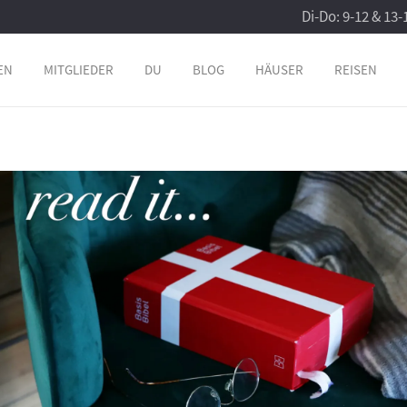
Di-Do: 9-12 & 13-
EN
MITGLIEDER
DU
BLOG
HÄUSER
REISEN