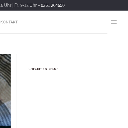
16 Uhr | Fr: 9-12 Uhr –
0361 264650
KONTAKT
CHECKPOINTJESUS