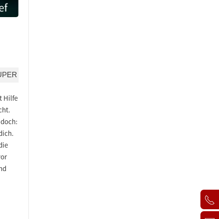
UPER
 Hilfe
cht.
 doch:
dich.
die
vor
und