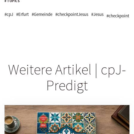
# TOPICS
#cpJ
#Erfurt
#Gemeinde
#checkpointJesus
#Jesus
#checkpoint
Weitere Artikel | cpJ-
Predigt