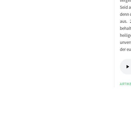
vergel
Seid a
denn d
aus. 2
behalt
heili
unvers
der eu
ARTIKE