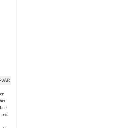
PJAR
hen
her
ber:
 seid