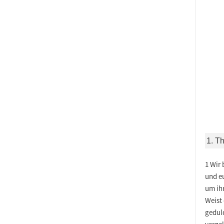
1. T
1 Wir 
und e
um ih
Weist 
gedul