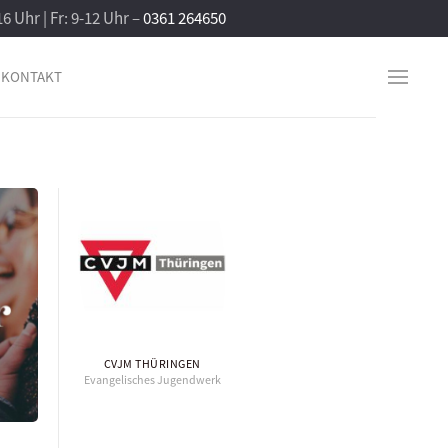
16 Uhr | Fr: 9-12 Uhr –
0361 264650
KONTAKT
CVJM THÜRINGEN
Evangelisches Jugendwerk