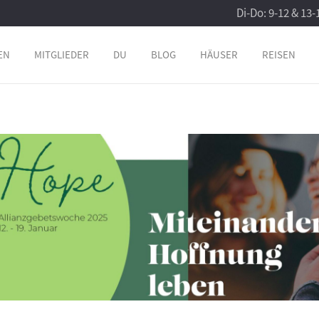
Di-Do: 9-12 & 13-
EN
MITGLIEDER
DU
BLOG
HÄUSER
REISEN