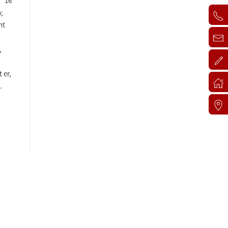
. 16
;
ht
,
 er,
.