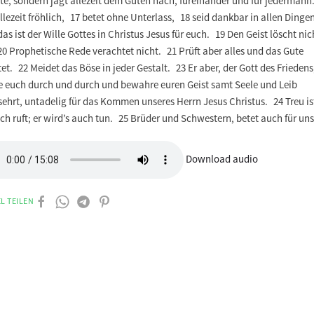
te, sondern jagt allezeit dem Guten nach, füreinander und für jedermann
llezeit fröhlich, 17 betet ohne Unterlass, 18 seid dankbar in allen Dingen
as ist der Wille Gottes in Christus Jesus für euch. 19 Den Geist löscht nic
0 Prophetische Rede verachtet nicht. 21 Prüft aber alles und das Gute
et. 22 Meidet das Böse in jeder Gestalt. 23 Er aber, der Gott des Friedens
ge euch durch und durch und bewahre euren Geist samt Seele und Leib
ehrt, untadelig für das Kommen unseres Herrn Jesus Christus. 24 Treu ist
ch ruft; er wird’s auch tun. 25 Brüder und Schwestern, betet auch für uns
Download audio
L TEILEN