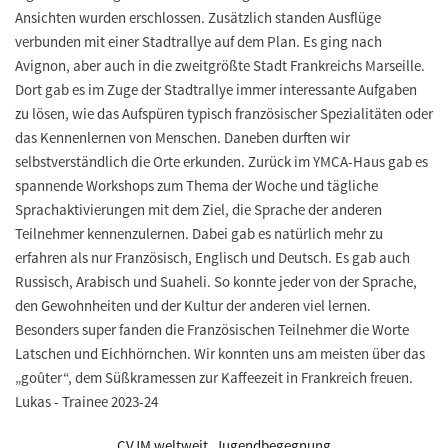
Ansichten wurden erschlossen. Zusätzlich standen Ausflüge
verbunden mit einer Stadtrallye auf dem Plan. Es ging nach
Avignon, aber auch in die zweitgrößte Stadt Frankreichs Marseille.
Dort gab es im Zuge der Stadtrallye immer interessante Aufgaben
zu lösen, wie das Aufspüren typisch französischer Spezialitäten oder
das Kennenlernen von Menschen. Daneben durften wir
selbstverständlich die Orte erkunden. Zurück im YMCA-Haus gab es
spannende Workshops zum Thema der Woche und tägliche
Sprachaktivierungen mit dem Ziel, die Sprache der anderen
Teilnehmer kennenzulernen. Dabei gab es natürlich mehr zu
erfahren als nur Französisch, Englisch und Deutsch. Es gab auch
Russisch, Arabisch und Suaheli. So konnte jeder von der Sprache,
den Gewohnheiten und der Kultur der anderen viel lernen.
Besonders super fanden die Französischen Teilnehmer die Worte
Latschen und Eichhörnchen. Wir konnten uns am meisten über das
„goûter“, dem Süßkramessen zur Kaffeezeit in Frankreich freuen.
Lukas - Trainee 2023-24
CVJM weltweit
,
Jugendbegegnung