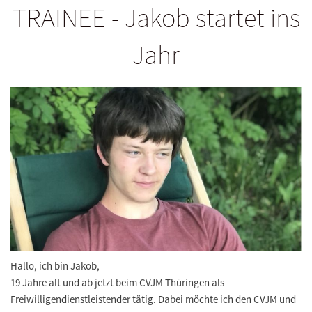
TRAINEE - Jakob startet ins
Jahr
Hallo
,
ich bin
Jakob
,
19 Jahre alt und ab jetzt beim
CVJM Th
ü
ringen
als
Freiwilligendienstleistender t
ä
tig. Dabei m
ö
chte ich den CVJM und