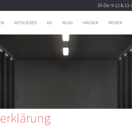
Di-Do: 9-12 & 13-
EN
MITGLIEDER
DU
BLOG
HÄUSER
REISEN
erklärung