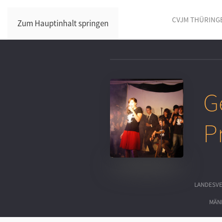
CVJM THÜRING
Zum Hauptinhalt springen
G
P
LANDESV
MÄN