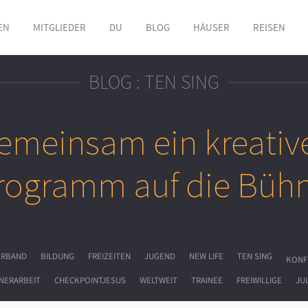
EN
MITGLIEDER
DU
BLOG
HÄUSER
REISEN
BLOG : TEN SING
emeinsam ein kreativ
rogramm auf die Bühn
ERBAND
BILDUNG
FREIZEITEN
JUGEND
NEW LIFE
TEN SING
KONF
NERARBEIT
CHECKPOINTJESUS
WELTWEIT
TRAINEE
FREIWILLIGE
JU