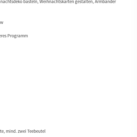
nachtsdeko basteln, Weihnachtskarten gestalten, Armbänder
ow
teres Programm
tte, mind. zwei Teebeutel