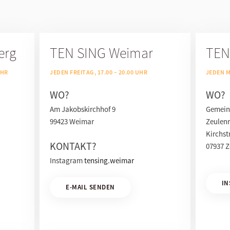
erg
TEN SING Weimar
TEN
UHR
JEDEN FREITAG, 17.00 – 20.00 UHR
JEDEN M
WO?
WO?
Am Jakobskirchhof 9
Gemeind
99423 Weimar
Zeulen
Kirchst
KONTAKT?
07937 Z
Instagram
tensing.weimar
IN
E-MAIL SENDEN