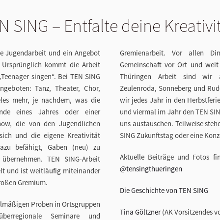
N SING – Entfalte deine Kreativit
le Jugendarbeit und ein Angebot
Gremienarbeit. Vor allen Di
 Ursprünglich kommt die Arbeit
Gemeinschaft vor Ort und weit
„Teenager singen“. Bei TEN SING
Thüringen Arbeit sind wir
geboten: Tanz, Theater, Chor,
Zeulenroda, Sonneberg und Rud
eles mehr, je nachdem
,
was die
wir jedes Jahr in den Herbstfe
nde eines Jahres oder eine
r
und viermal im Jahr den TEN SIN
how, die von den Jugendlichen
uns austauschen. Teilweise steh
sich und die eigene Kreativität
SING
Zukunftstag oder eine Konz
azu befähigt
,
Gaben (neu) zu
Aktuelle Beiträge und Fotos fi
 übernehmen.
TEN SING
-Arbeit
@tensingthueringen
lt und
ist weitläufig miteinander
großen Gremium.
Die Geschichte von TEN SING
elmäßigen Proben in Ortsgruppen
Tina Göltzner
(AK Vorsitzendes 
überregionale Seminare und