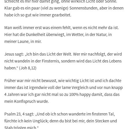
schlecht es mir hier damit ging, ohne wirklich Licht oder Sonne.
Klar gab es ein paar (viel zu wenige) Sonnenstunden, aber in denen
habe ich so gut wie immer gearbeitet.
Man weiß immer erst was einem fehlt, wenn es nicht mehr da ist.
Hier hat die Dunkelheit überwiegt, im Wetter, in der Natur, in
meiner Laune, in mir.
Jesus sagt: „Ich bin das Licht der Welt. Wer mir nachfolgt, der wird
nicht wandeln in der Finsternis, sondern wird das Licht des Lebens
haben.“ (Joh 8,12)
Früher war mir nicht bewusst, wie wichtig Licht ist und ich dachte
immer das ist irgendwie voll der lame Vergleich und vor nun knapp
4 Jahren war ich gar nicht mal so zu 100% happy damit, dass das
mein Konfispruch wurde.
Psalm 23, 4 sagt: „Und ob ich schon wanderte im finsteren Tal,
fürchte ich kein Unglück; denn du bist bei mir, dein Stecken und
Stab trösten mich.“