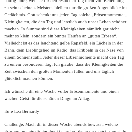
häufig unter, weil sie für den restlichen Tag nicht von Bedeutung
zu sein scheinen. Meistens bleiben nur die großen Augenblicke im
Gedächtnis. Gott schenkt uns jeden Tag solche „Erbsenmomente“,
Kleinigkeiten, die den Tag und letztlich auch unser Leben schöner
machen. In Summe sind diese Kleinigkeiten nämlich gar nicht
mehr so klein, sondern ein bunter Haufen an „guten Erbsen“.
Vielleicht ist es das leuchtend gelbe Rapsfeld, ein Lächeln in der
Bahn, dein Lieblingslied im Radio, das Kribbeln in der Nase von
einem Sonnenstrahl. Jeder dieser Erbsenmomente macht den Tag
zu einem besonderen Tag. Ich glaube, dass die Kleinigkeiten die
Zeit zwischen den großen Momenten füllen und uns täglich
glücklich machen können.
Ich wünsche dir eine Woche voller Erbsenmomente und einen
wachen Geist für die schönen Dinge im Alltag.
Eure Lea Bernardy
Challenge:
Mach dir in dieser Woche abends bewusst, welche
Erbsenmomente dir geschenkt wurden. Wenn du magst, kannst du