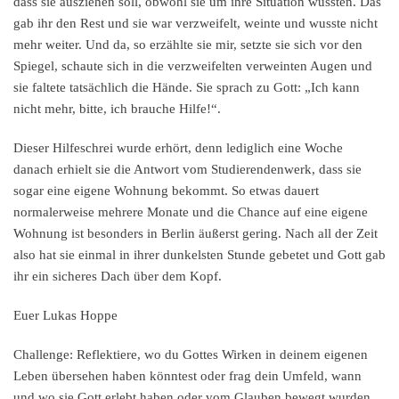
dass sie ausziehen soll, obwohl sie um ihre Situation wussten. Das
gab ihr den Rest und sie war verzweifelt, weinte und wusste nicht
mehr weiter. Und da, so erzählte sie mir, setzte sie sich vor den
Spiegel, schaute sich in die verzweifelten verweinten Augen und
sie faltete tatsächlich die Hände. Sie sprach zu Gott: „Ich kann
nicht mehr, bitte, ich brauche Hilfe!“.
Dieser Hilfeschrei wurde erhört, denn lediglich eine Woche
danach erhielt sie die Antwort vom Studierendenwerk, dass sie
sogar eine eigene Wohnung bekommt. So etwas dauert
normalerweise mehrere Monate und die Chance auf eine eigene
Wohnung ist besonders in Berlin äußerst gering. Nach all der Zeit
also hat sie einmal in ihrer dunkelsten Stunde gebetet und Gott gab
ihr ein sicheres Dach über dem Kopf.
Euer Lukas Hoppe
Challenge:
Reflektiere, wo du Gottes Wirken in deinem eigenen
Leben übersehen haben könntest oder frag dein Umfeld, wann
und wo sie Gott erlebt haben oder vom Glauben bewegt wurden.