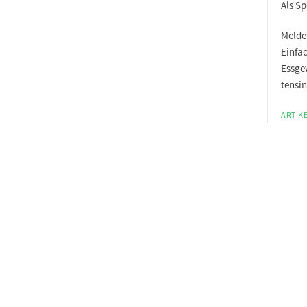
Als S
Meldet
Einfa
Essge
tensi
ARTIKE