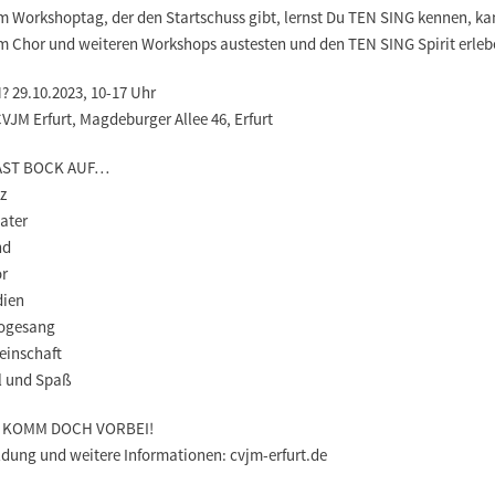
m Workshoptag, der den Startschuss gibt, lernst Du TEN SING kennen, ka
im Chor und weiteren Workshops austesten und den TEN SING Spirit erleb
 29.10.2023, 10-17 Uhr
JM Erfurt, Magdeburger Allee 46, Erfurt
AST BOCK AUF…
z
ater
nd
or
dien
logesang
einschaft
el und Spaß
 KOMM DOCH VORBEI!
dung und weitere Informationen: cvjm-erfurt.de