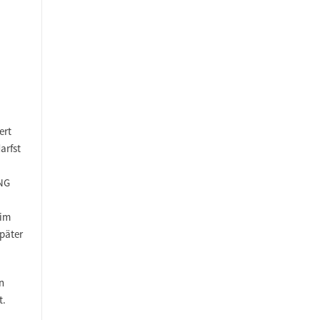
ert
arfst
ING
 im
päter
n
t.