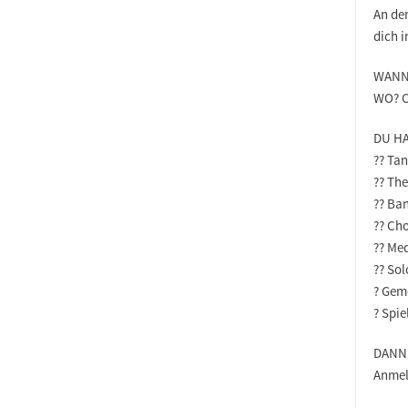
An de
dich 
WANN?
WO? CV
DU H
?? Tan
?? The
?? Ba
?? Ch
?? Me
?? So
? Gem
? Spi
DANN
Anmel