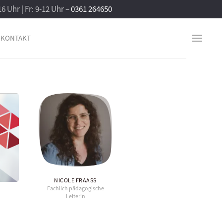
16 Uhr | Fr: 9-12 Uhr –
0361 264650
KONTAKT
NICOLE FRAASS
Fachlich pädagogische
Leiterin