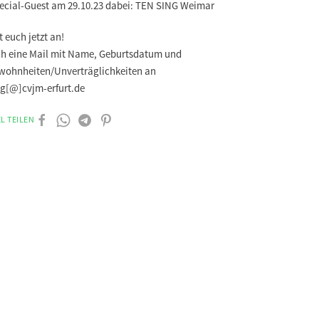
pecial-Guest am 29.10.23 dabei: TEN SING Weimar
 euch jetzt an!
ch eine Mail mit Name, Geburtsdatum und
wohnheiten/Unverträglichkeiten an
ng[@]cvjm-erfurt.de
L TEILEN