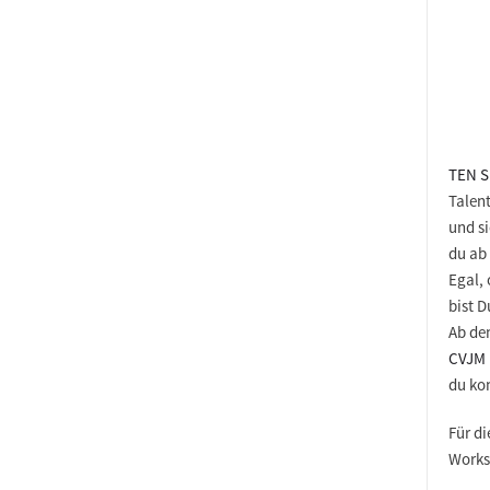
TEN S
Talen
und si
du
ab
Egal, 
bist D
Ab de
CVJM 
du k
Für d
Works