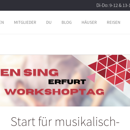
Di-Do: 9-12 & 13-
EN
MITGLIEDER
DU
BLOG
HÄUSER
REISEN
Start für musikalisch-